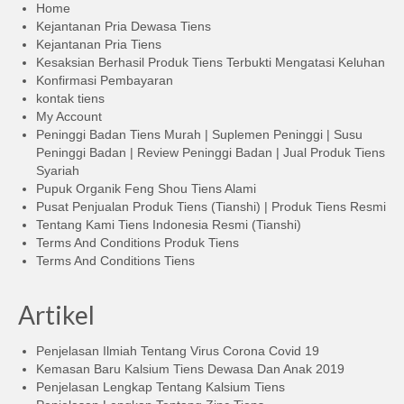
Home
KONTAK KAMI
Kejantanan Pria Dewasa Tiens
Kejantanan Pria Tiens
AKUN SAYA
Kesaksian Berhasil Produk Tiens Terbukti Mengatasi Keluhan
Konfirmasi Pembayaran
SELESAIKAN PESANAN
kontak tiens
My Account
Products
Peninggi Badan Tiens Murah | Suplemen Peninggi | Susu
search
Peninggi Badan | Review Peninggi Badan | Jual Produk Tiens
Syariah
Pupuk Organik Feng Shou Tiens Alami
Pusat Penjualan Produk Tiens (Tianshi) | Produk Tiens Resmi
Tentang Kami Tiens Indonesia Resmi (Tianshi)
Terms And Conditions Produk Tiens
Terms And Conditions Tiens
Artikel
Penjelasan Ilmiah Tentang Virus Corona Covid 19
Kemasan Baru Kalsium Tiens Dewasa Dan Anak 2019
Penjelasan Lengkap Tentang Kalsium Tiens