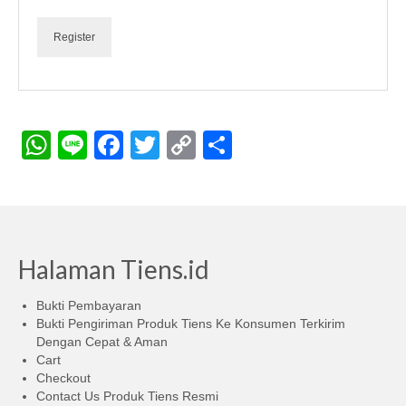
Penggemuk Badan
Register
Pelangsing Badan
Mata Minus
Pengobatan Lain
WhatsApp
Line
Facebook
Twitter
Copy
Share
Link
PENINGGI BADAN TIENS
STAMINA PRIA DEWASA
MASKER SPIRULINA
Halaman Tiens.id
CELLES TIANE PERAWATAN KULIT
Bukti Pembayaran
KOLAGEN BEUTRITION DRINK
Bukti Pengiriman Produk Tiens Ke Konsumen Terkirim
Dengan Cepat & Aman
BUKTI PEMBAYARAN
Cart
Checkout
BUKTI PENGIRIMAN
Contact Us Produk Tiens Resmi