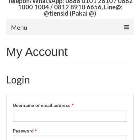
Telepon/WhatsApp: 0888 0101 2810 / 0882
1000 1004 / 0812 8910 6656, Line@:
@tiensid (Pakai @)
Menu
PEMBELANJAAN ANDA
My Account
Pesanan Anda
Lakukan Pembayaran
Login
Akun Saya
KATALOG PRODUK
Username or email address
*
Suplemen Tiens
Alat Kesehatan Tiens
Password
*
Pembalut Alami