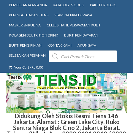
PEMBELANJAAN ANDA
KATALOG PRODUK
PAKET PRODUK
PENINGGI BADAN TIENS
STAMINA PRIA DEWASA
MASKER SPIRULINA
CELLES TIANE PERAWATAN KULIT
KOLAGEN BEUTRITION DRINK
BUKTI PEMBAYARAN
BUKTI PENGIRIMAN
KONTAK KAMI
AKUN SAYA
Products
SELESAIKAN PESANAN
search
Your Cart
-
Rp
0.00
Didukung Oleh Stokis Resmi Tiens 146
Jakarta. Alamat : Green Lake City, Ruko
Sentra Niaga Blok C no 2, Jakarta Barat.